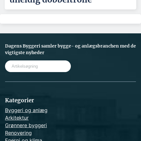
Dagens Byggeri samler bygge- og anlægsbranchen med de
vigtigste nyheder
S
e
a
r
c
h
Kategorier
Byggeri og anlæg
Arkitektur
Grønnere byggeri
Renovering
Energi og klima