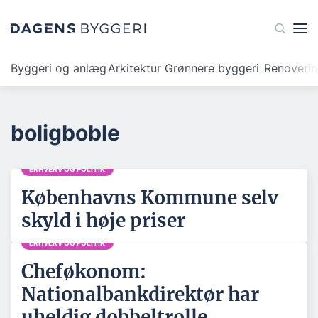
Byggeri og anlæg
Arkitektur
Grønnere byggeri
Renoveri
boligboble
ERHVERV OG POLITIK
Københavns Kommune selv
skyld i høje priser
ERHVERV OG POLITIK
Cheføkonom:
Nationalbankdirektør har
uheldig dobbeltrolle