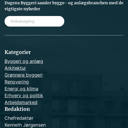
Dagens Byggeri samler bygge- og anlægsbranchen med de
vigtigste nyheder
S
e
a
r
c
h
Kategorier
Byggeri og anlæg
Arkitektur
Grønnere byggeri
Renovering
Energi og klima
Erhverv og politik
Arbejdsmarked
Redaktion
Chefredaktør
Kenneth Jørgensen