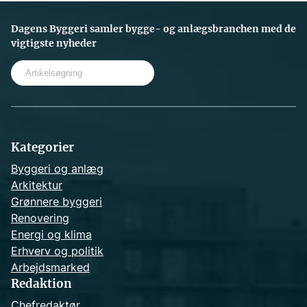
Dagens Byggeri samler bygge- og anlægsbranchen med de
vigtigste nyheder
S
e
a
r
c
h
Kategorier
Byggeri og anlæg
Arkitektur
Grønnere byggeri
Renovering
Energi og klima
Erhverv og politik
Arbejdsmarked
Redaktion
Chefredaktør