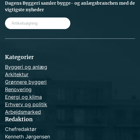
Dagens Byggeri samler bygge- og anlægsbranchen med de
vigtigste nyheder
S
e
a
r
c
h
Kategorier
Byggeri og anlæg
Arkitektur
Grønnere byggeri
Renovering
Energi og klima
Erhverv og politik
Arbejdsmarked
Redaktion
Chefredaktør
Kenneth Jørgensen