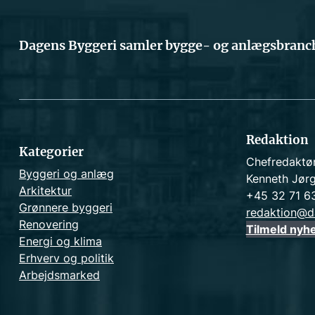
Dagens Byggeri samler bygge- og anlægsbranch
Redaktion
Kategorier
Chefredaktø
Byggeri og anlæg
Kenneth Jør
Arkitektur
+45 32 71 6
Grønnere byggeri
redaktion@d
Renovering
Tilmeld nyh
Energi og klima
Erhverv og politik
Arbejdsmarked