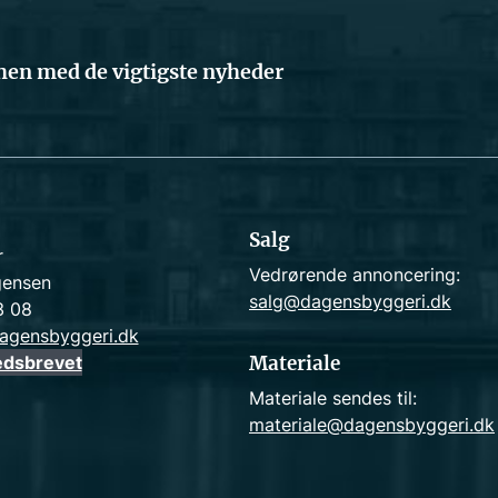
en med de vigtigste nyheder
Salg
r
Vedrørende annoncering:
gensen
salg@dagensbyggeri.dk
3 08
agensbyggeri.dk
edsbrevet
Materiale
Materiale sendes til:
materiale@dagensbyggeri.dk