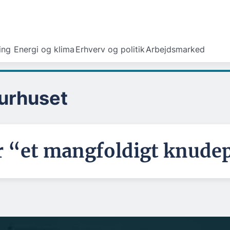
ing
Energi og klima
Erhverv og politik
Arbejdsmarked
turhuset
r “et mangfoldigt knude