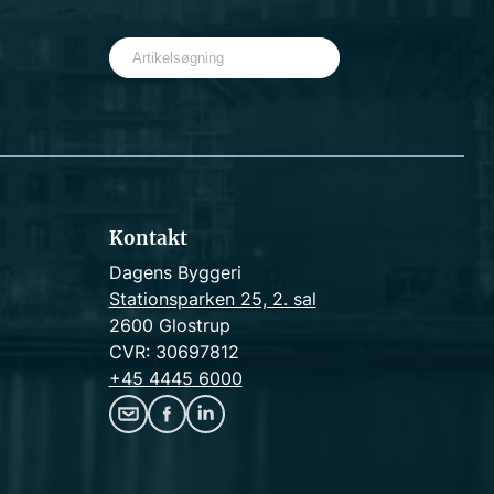
S
e
a
r
c
h
Kontakt
Dagens Byggeri
Stationsparken 25, 2. sal
2600 Glostrup
CVR: 30697812
+45 4445 6000