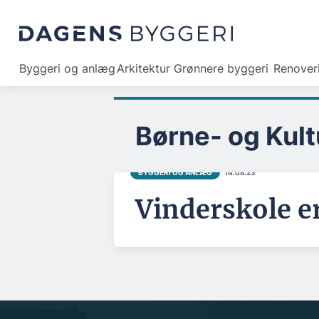
Byggeri og anlæg
Arkitektur
Grønnere byggeri
Renover
Børne- og Kul
BYGGERI OG ANLÆG
14.08.23
Vinderskole e