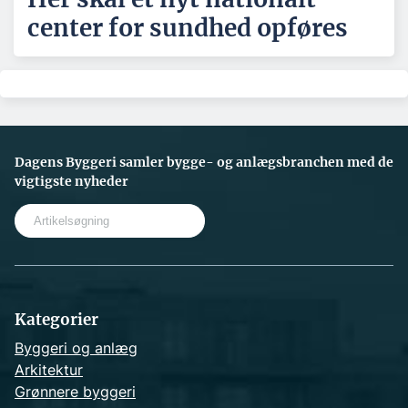
center for sundhed opføres
Dagens Byggeri samler bygge- og anlægsbranchen med de
vigtigste nyheder
S
e
a
r
c
h
Kategorier
Byggeri og anlæg
Arkitektur
Grønnere byggeri