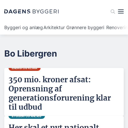
Byggeri og anlæg
Arkitektur
Grønnere byggeri
Renoveri
Bo Libergren
ENERGI OG KLIMA
350 mio. kroner afsat:
Oprensning af
generationsforurening klar
til udbud
BYGGERI OG ANLÆG
Her skal et nyt nationalt