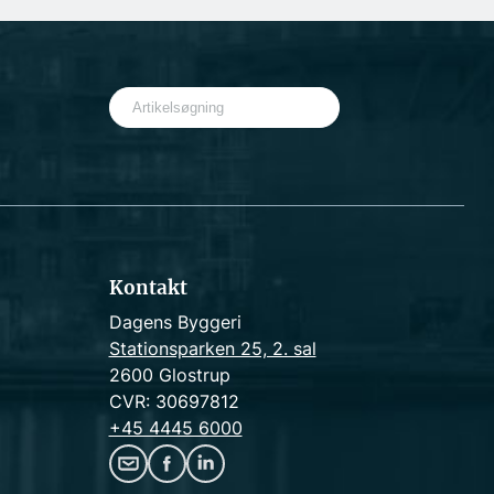
S
e
a
r
c
h
Kontakt
Dagens Byggeri
Stationsparken 25, 2. sal
2600 Glostrup
CVR: 30697812
+45 4445 6000