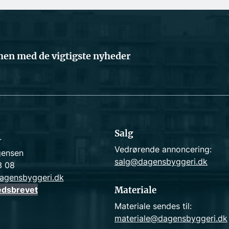
en med de vigtigste nyheder
Salg
r
Vedrørende annoncering:
gensen
salg@dagensbyggeri.dk
3 08
agensbyggeri.dk
edsbrevet
Materiale
Materiale sendes til:
materiale@dagensbyggeri.dk