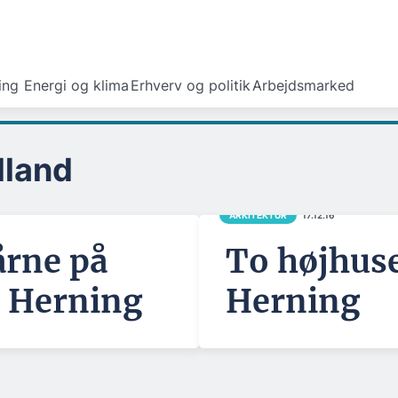
ing
Energi og klima
Erhverv og politik
Arbejdsmarked
lland
ARKITEKTUR
17.12.16
årne på
To højhuse
i Herning
Herning