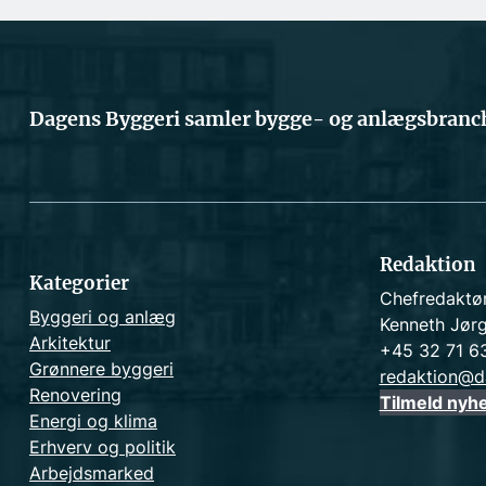
Dagens Byggeri samler bygge- og anlægsbranch
Redaktion
Kategorier
Chefredaktø
Byggeri og anlæg
Kenneth Jør
Arkitektur
+45 32 71 6
Grønnere byggeri
redaktion@d
Renovering
Tilmeld nyh
Energi og klima
Erhverv og politik
Arbejdsmarked