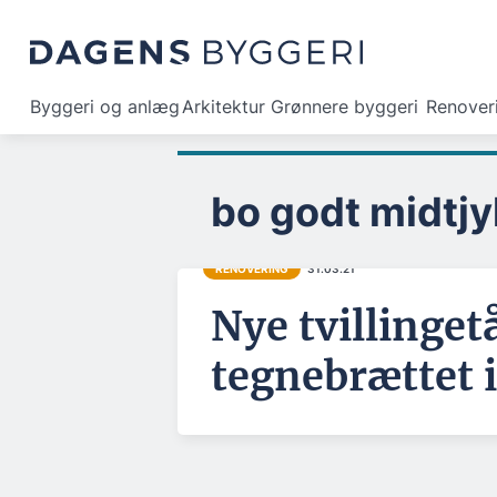
Byggeri og anlæg
Arkitektur
Grønnere byggeri
Renover
bo godt midtjy
RENOVERING
31.03.21
Nye tvillinget
tegnebrættet 