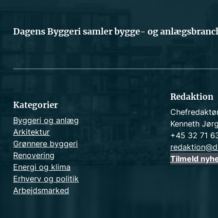
Dagens Byggeri samler bygge- og anlægsbranch
Redaktion
Kategorier
Chefredaktø
Byggeri og anlæg
Kenneth Jør
Arkitektur
+45 32 71 6
Grønnere byggeri
redaktion@d
Renovering
Tilmeld nyh
Energi og klima
Erhverv og politik
Arbejdsmarked