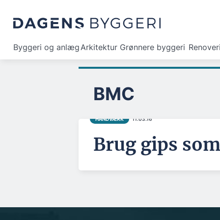
Byggeri og anlæg
Arkitektur
Grønnere byggeri
Renover
BMC
HÅNDVÆRK
11.03.16
Brug gips som