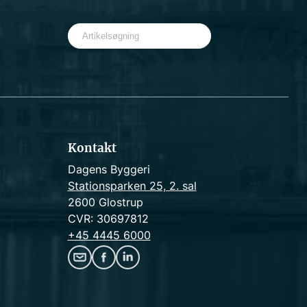
S
e
a
r
c
h
Kontakt
Dagens Byggeri
Stationsparken 25, 2. sal
2600 Glostrup
CVR: 30697812
+45 4445 6000