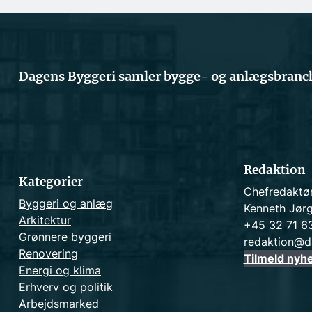
Dagens Byggeri samler bygge- og anlægsbranch
Redaktion
Kategorier
Chefredaktø
Byggeri og anlæg
Kenneth Jør
Arkitektur
+45 32 71 6
Grønnere byggeri
redaktion@d
Renovering
Tilmeld nyh
Energi og klima
Erhverv og politik
Arbejdsmarked