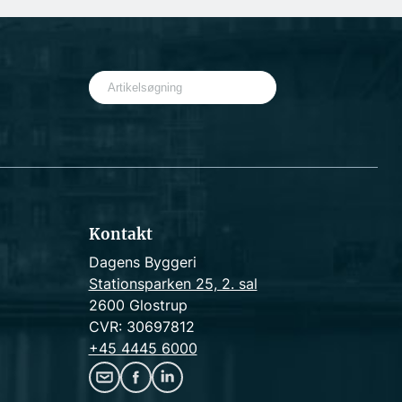
S
e
a
r
c
h
Kontakt
Dagens Byggeri
Stationsparken 25, 2. sal
2600 Glostrup
CVR: 30697812
+45 4445 6000