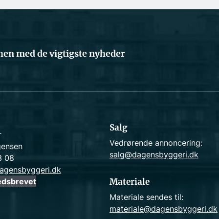
en med de vigtigste nyheder
Salg
r
Vedrørende annoncering:
gensen
salg@dagensbyggeri.dk
3 08
agensbyggeri.dk
edsbrevet
Materiale
Materiale sendes til:
materiale@dagensbyggeri.dk