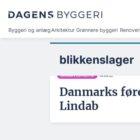
Byggeri og anlæg
Arkitektur
Grønnere byggeri
Renover
blikkenslager
ERHVERV OG POLITIK
14.06.22
Danmarks føre
Lindab