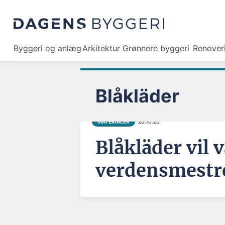
Byggeri og anlæg
Arkitektur
Grønnere byggeri
Renover
Blåkläder
MATERIALER
20.10.20
Blåkläder vil 
verdensmestr