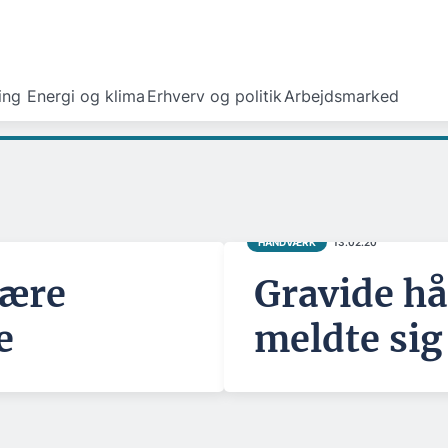
ing
Energi og klima
Erhverv og politik
Arbejdsmarked
HÅNDVÆRK
13.02.20
være
Gravide h
e
meldte sig