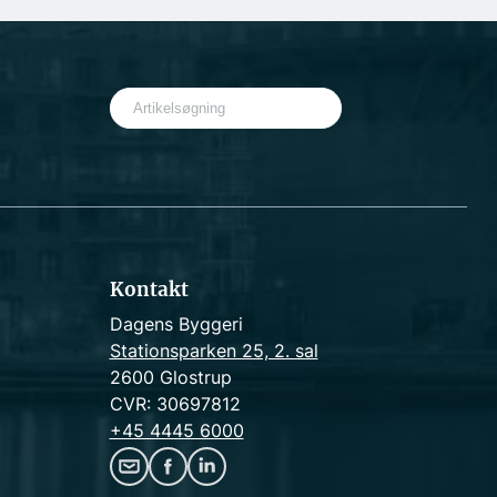
S
e
a
r
c
h
Kontakt
Dagens Byggeri
Stationsparken 25, 2. sal
2600 Glostrup
CVR: 30697812
+45 4445 6000