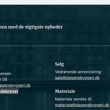
en med de vigtigste nyheder
Salg
r
Vedrørende annoncering:
gensen
salg@dagensbyggeri.dk
3 08
agensbyggeri.dk
edsbrevet
Materiale
Materiale sendes til:
materiale@dagensbyggeri.dk