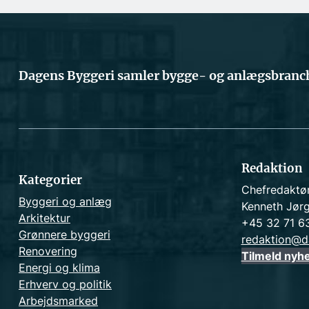
Dagens Byggeri samler bygge- og anlægsbranch
Redaktion
Kategorier
Chefredaktø
Byggeri og anlæg
Kenneth Jør
Arkitektur
+45 32 71 6
Grønnere byggeri
redaktion@d
Renovering
Tilmeld nyh
Energi og klima
Erhverv og politik
Arbejdsmarked