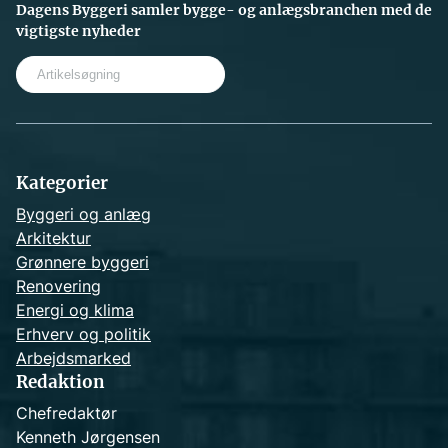
Dagens Byggeri samler bygge- og anlægsbranchen med de
vigtigste nyheder
S
e
a
r
c
h
Kategorier
Byggeri og anlæg
Arkitektur
Grønnere byggeri
Renovering
Energi og klima
Erhverv og politik
Arbejdsmarked
Redaktion
Chefredaktør
Kenneth Jørgensen