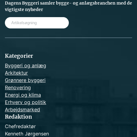
Dagens Byggeri samler bygge- og anlægsbranchen med de
vigtigste nyheder
S
e
a
r
c
h
Kategorier
Byggeri og anlæg
Arkitektur
Grønnere byggeri
Renovering
Energi og klima
Erhverv og politik
Arbejdsmarked
Redaktion
Chefredaktør
Kenneth Jørgensen