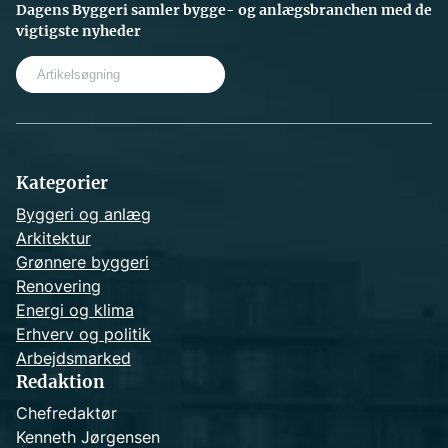
Dagens Byggeri samler bygge- og anlægsbranchen med de
vigtigste nyheder
S
e
a
r
c
h
Kategorier
Byggeri og anlæg
Arkitektur
Grønnere byggeri
Renovering
Energi og klima
Erhverv og politik
Arbejdsmarked
Redaktion
Chefredaktør
Kenneth Jørgensen