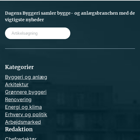
Dagens Byggeri samler bygge- og anlægsbranchen med de
vigtigste nyheder
S
e
a
r
c
h
Kategorier
Byggeri og anlæg
Arkitektur
Grønnere byggeri
Renovering
Energi og klima
Erhverv og politik
Arbejdsmarked
Redaktion
Chefredaktør