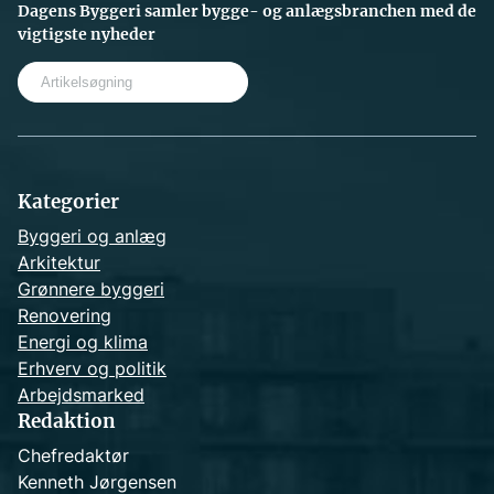
Dagens Byggeri samler bygge- og anlægsbranchen med de
vigtigste nyheder
S
e
a
r
c
h
Kategorier
Byggeri og anlæg
Arkitektur
Grønnere byggeri
Renovering
Energi og klima
Erhverv og politik
Arbejdsmarked
Redaktion
Chefredaktør
Kenneth Jørgensen