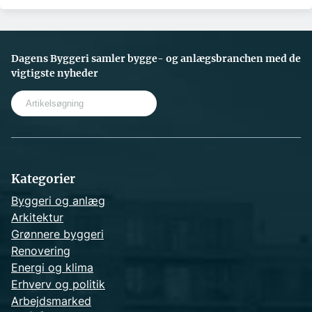
Dagens Byggeri samler bygge- og anlægsbranchen med de
vigtigste nyheder
S
e
a
r
c
h
Kategorier
Byggeri og anlæg
Arkitektur
Grønnere byggeri
Renovering
Energi og klima
Erhverv og politik
Arbejdsmarked