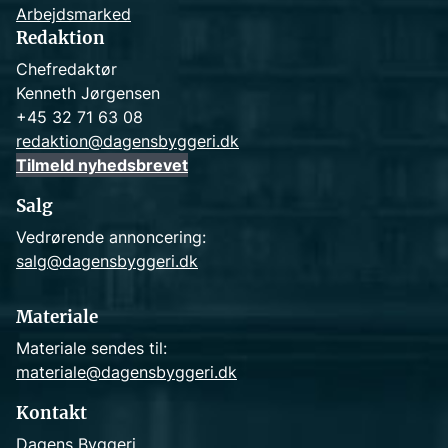
Arbejdsmarked
Redaktion
Chefredaktør
Kenneth Jørgensen
+45 32 71 63 08
redaktion@dagensbyggeri.dk
Tilmeld nyhedsbrevet
Salg
Vedrørende annoncering:
salg@dagensbyggeri.dk
Materiale
Materiale sendes til:
materiale@dagensbyggeri.dk
Kontakt
Dagens Byggeri