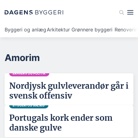
Byggeri og anlæg
Arkitektur
Grønnere byggeri
Renoveri
Amorim
ERHVERV OG POLITIK
Nordjysk gulvleverandør går i
svensk offensiv
BYGGERI OG ANLÆG
Portugals kork ender som
danske gulve