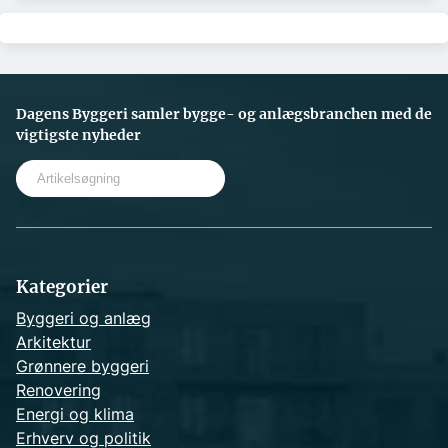
Dagens Byggeri samler bygge- og anlægsbranchen med de
vigtigste nyheder
S
e
a
r
c
h
Kategorier
Byggeri og anlæg
Arkitektur
Grønnere byggeri
Renovering
Energi og klima
Erhverv og politik