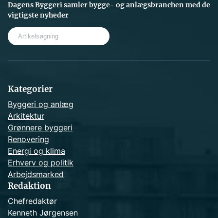
Dagens Byggeri samler bygge- og anlægsbranchen med de
vigtigste nyheder
S
e
a
r
c
h
Kategorier
Byggeri og anlæg
Arkitektur
Grønnere byggeri
Renovering
Energi og klima
Erhverv og politik
Arbejdsmarked
Redaktion
Chefredaktør
Kenneth Jørgensen