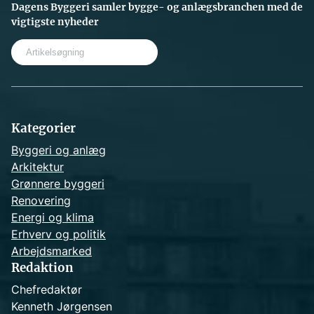
Dagens Byggeri samler bygge- og anlægsbranchen med de
vigtigste nyheder
S
e
a
r
c
h
Kategorier
Byggeri og anlæg
Arkitektur
Grønnere byggeri
Renovering
Energi og klima
Erhverv og politik
Arbejdsmarked
Redaktion
Chefredaktør
Kenneth Jørgensen