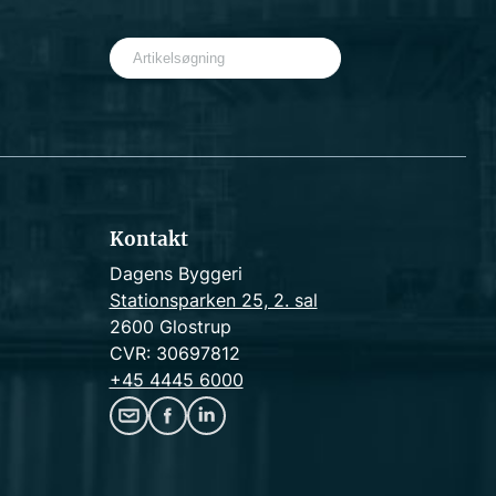
S
e
a
r
c
h
Kontakt
Dagens Byggeri
Stationsparken 25, 2. sal
2600 Glostrup
CVR: 30697812
+45 4445 6000