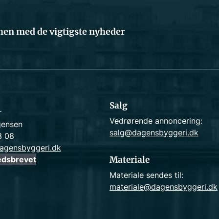
en med de vigtigste nyheder
Salg
r
Vedrørende annoncering:
gensen
salg@dagensbyggeri.dk
3 08
agensbyggeri.dk
edsbrevet
Materiale
Materiale sendes til:
materiale@dagensbyggeri.dk