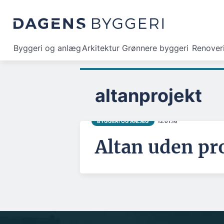
Byggeri og anlæg
Arkitektur
Grønnere byggeri
Renover
altanprojekt
BYGGERI OG ANLÆG
12.01.16
Altan uden pr