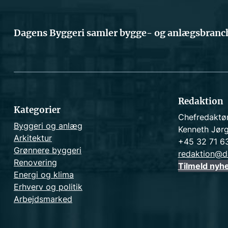
Dagens Byggeri samler bygge- og anlægsbranch
Redaktion
Kategorier
Chefredaktø
Byggeri og anlæg
Kenneth Jør
Arkitektur
+45 32 71 6
Grønnere byggeri
redaktion@d
Renovering
Tilmeld nyh
Energi og klima
Erhverv og politik
Arbejdsmarked