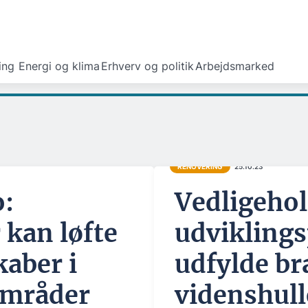
ing
Energi og klima
Erhverv og politik
Arbejdsmarked
RENOVERING
25.10.23
o:
Vedligehol
kan løfte
udviklings
kaber i
udfylde b
områder
videnshull