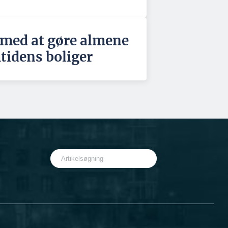
 med at gøre almene
mtidens boliger
S
e
a
r
c
h