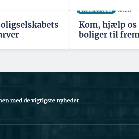
BYGGERI OG ANLÆG
08.02.23
boligselskabets
Kom, hjælp os
arver
boliger til fre
en med de vigtigste nyheder