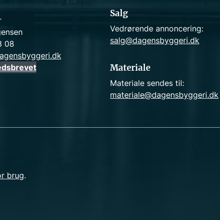
Salg
r
Vedrørende annoncering:
gensen
salg@dagensbyggeri.dk
3 08
agensbyggeri.dk
edsbrevet
Materiale
Materiale sendes til:
materiale@dagensbyggeri.dk
or brug
.