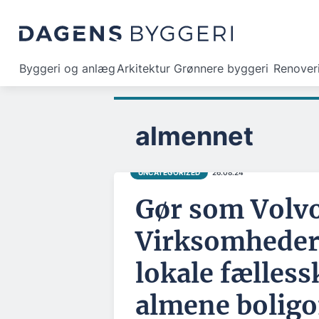
Byggeri og anlæg
Arkitektur
Grønnere byggeri
Renover
almennet
UNCATEGORIZED
26.08.24
Gør som Volv
Virksomheder 
lokale fælless
almene bolig