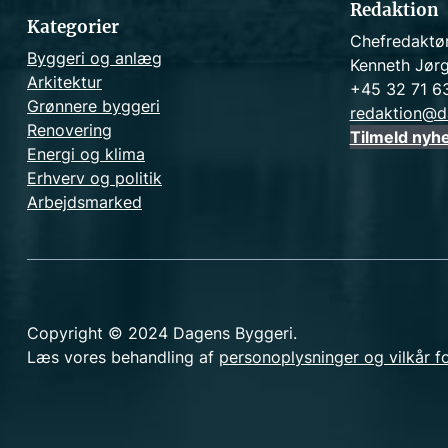
Redaktion
Kategorier
Chefredaktø
Byggeri og anlæg
Kenneth Jør
Arkitektur
+45 32 71 6
Grønnere byggeri
redaktion@d
Renovering
Tilmeld nyh
Energi og klima
Erhverv og politik
Arbejdsmarked
Copyright © 2024 Dagens Byggeri.
Læs vores behandling af
personoplysninger og vilkår f