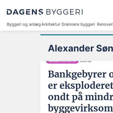
Byggeri og anlæg
Arkitektur
Grønnere byggeri
Renover
Alexander Sø
ERHVERV OG POLITIK
05.01.26
Bankgebyrer 
er eksplodere
ondt på mind
byggevirksom