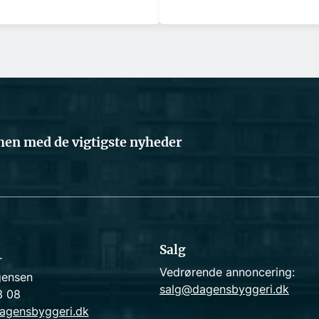
en med de vigtigste nyheder
Salg
r
Vedrørende annoncering:
gensen
salg@dagensbyggeri.dk
3 08
agensbyggeri.dk