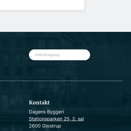
S
e
a
r
c
h
Kontakt
Dagens Byggeri
Stationsparken 25, 2. sal
2600 Glostrup