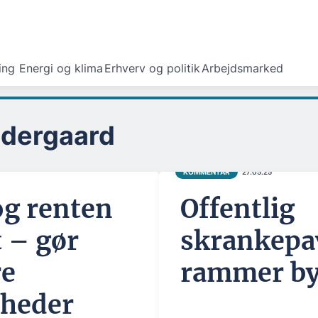
ing
Energi og klima
Erhverv og politik
Arbejdsmarked
ndergaard
KOMMENTAR
27.05.25
og renten
Offentlig
t – gør
skrankepa
re
rammer b
heder