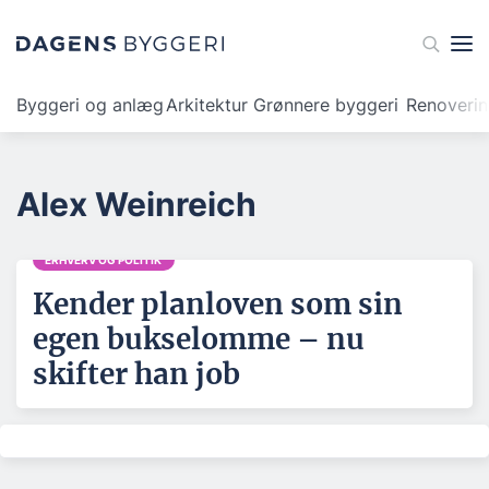
Byggeri og anlæg
Arkitektur
Grønnere byggeri
Renoveri
Alex Weinreich
ERHVERV OG POLITIK
Kender planloven som sin
egen bukselomme – nu
skifter han job