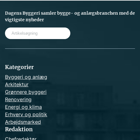
Dagens Byggeri samler bygge- og anlægsbranchen med de
vigtigste nyheder
S
e
a
r
c
h
Kategorier
Byggeri og anlæg
Arkitektur
Grønnere byggeri
Renovering
Energi og klima
Erhverv og politik
Arbejdsmarked
Redaktion
Chefredaktør