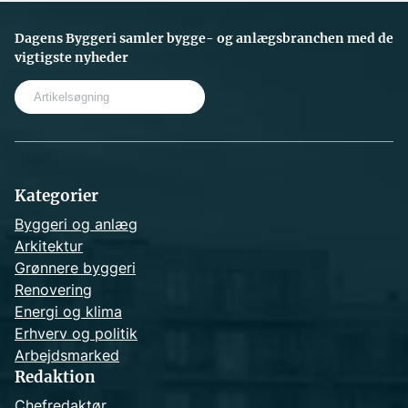
Dagens Byggeri samler bygge- og anlægsbranchen med de
vigtigste nyheder
S
e
a
r
c
h
Kategorier
Byggeri og anlæg
Arkitektur
Grønnere byggeri
Renovering
Energi og klima
Erhverv og politik
Arbejdsmarked
Redaktion
Chefredaktør