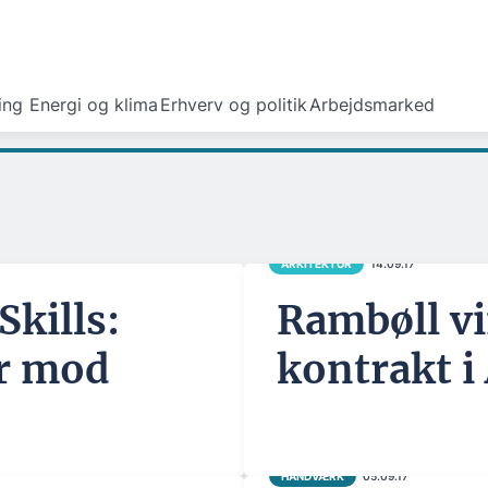
ing
Energi og klima
Erhverv og politik
Arbejdsmarked
ARKITEKTUR
14.09.17
Skills:
Rambøll vi
er mod
kontrakt i
HÅNDVÆRK
05.09.17