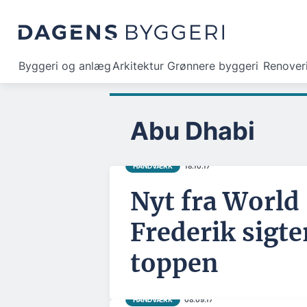
Byggeri og anlæg
Arkitektur
Grønnere byggeri
Renover
Abu Dhabi
HÅNDVÆRK
18.10.17
Nyt fra World 
Frederik sigt
toppen
HÅNDVÆRK
08.09.17