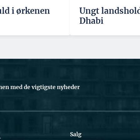
uld i ørkenen
Ungt landshold 
Dhabi
en med de vigtigste nyheder
Salg
r