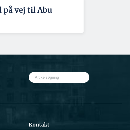
på vej til Abu
S
e
a
r
c
h
Kontakt