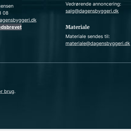
Vedrørende annoncering:
gensen
salg@dagensbyggeri.dk
3 08
agensbyggeri.dk
edsbrevet
Materiale
Materiale sendes til:
materiale@dagensbyggeri.dk
or brug
.