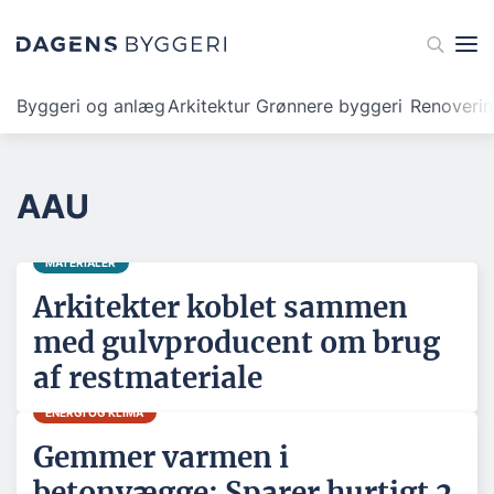
Byggeri og anlæg
Arkitektur
Grønnere byggeri
Renoveri
AAU
MATERIALER
Arkitekter koblet sammen
med gulvproducent om brug
af restmateriale
ENERGI OG KLIMA
Gemmer varmen i
betonvægge: Sparer hurtigt 2