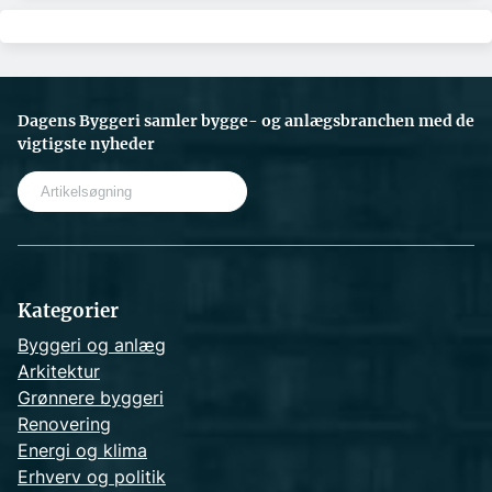
Dagens Byggeri samler bygge- og anlægsbranchen med de
vigtigste nyheder
S
e
a
r
c
h
Kategorier
Byggeri og anlæg
Arkitektur
Grønnere byggeri
Renovering
Energi og klima
Erhverv og politik