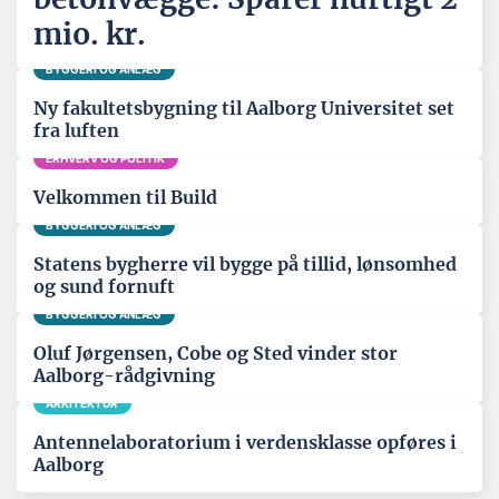
mio. kr.
BYGGERI OG ANLÆG
Ny fakultetsbygning til Aalborg Universitet set
fra luften
ERHVERV OG POLITIK
Velkommen til Build
BYGGERI OG ANLÆG
Statens bygherre vil bygge på tillid, lønsomhed
og sund fornuft
BYGGERI OG ANLÆG
Oluf Jørgensen, Cobe og Sted vinder stor
Aalborg-rådgivning
ARKITEKTUR
Antennelaboratorium i verdensklasse opføres i
Aalborg