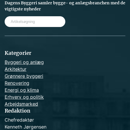
Dagens Byggeri samler bygge- og anlægsbranchen med de
vigtigste nyheder
S
e
a
r
c
h
Kategorier
Byggeri og anlæg
Arkitektur
Grønnere byggeri
Renovering
Energi og klima
Erhverv og politik
Arbejdsmarked
Redaktion
Chefredaktør
Kenneth Jørgensen