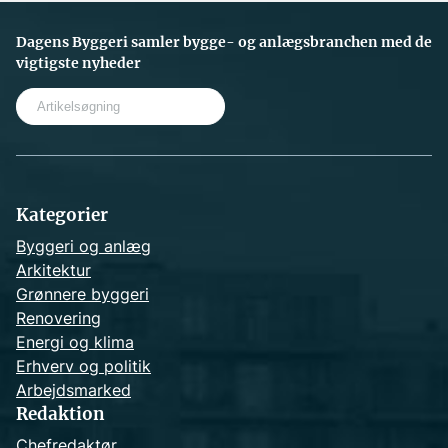
Dagens Byggeri samler bygge- og anlægsbranchen med de
vigtigste nyheder
S
e
a
r
c
h
Kategorier
Byggeri og anlæg
Arkitektur
Grønnere byggeri
Renovering
Energi og klima
Erhverv og politik
Arbejdsmarked
Redaktion
Chefredaktør