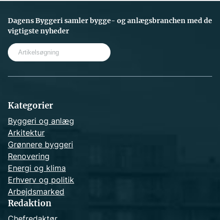
Dagens Byggeri samler bygge- og anlægsbranchen med de
vigtigste nyheder
S
e
a
r
c
h
Kategorier
Byggeri og anlæg
Arkitektur
Grønnere byggeri
Renovering
Energi og klima
Erhverv og politik
Arbejdsmarked
Redaktion
Chefredaktør