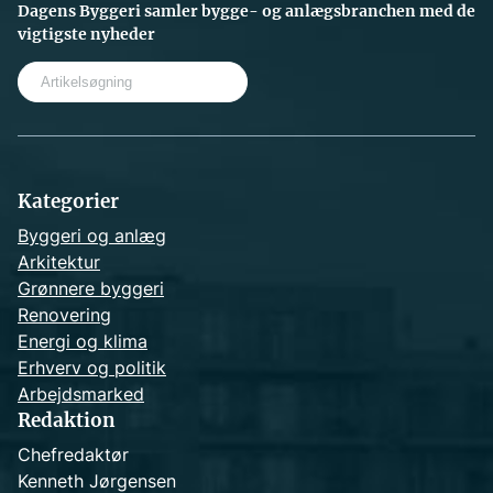
Dagens Byggeri samler bygge- og anlægsbranchen med de
vigtigste nyheder
S
e
a
r
c
h
Kategorier
Byggeri og anlæg
Arkitektur
Grønnere byggeri
Renovering
Energi og klima
Erhverv og politik
Arbejdsmarked
Redaktion
Chefredaktør
Kenneth Jørgensen