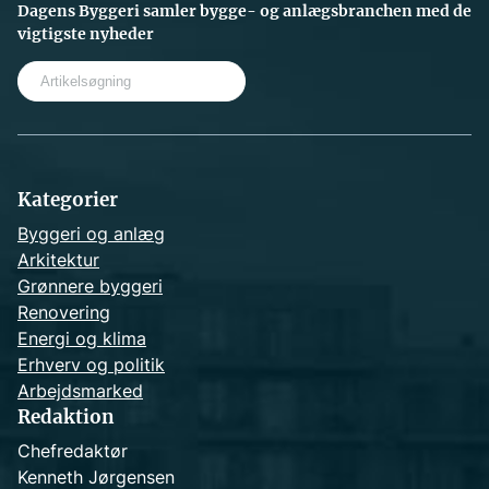
Dagens Byggeri samler bygge- og anlægsbranchen med de
vigtigste nyheder
S
e
a
r
c
h
Kategorier
Byggeri og anlæg
Arkitektur
Grønnere byggeri
Renovering
Energi og klima
Erhverv og politik
Arbejdsmarked
Redaktion
Chefredaktør
Kenneth Jørgensen