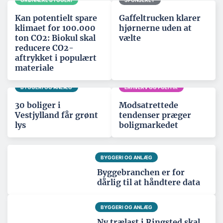
GRØNNERE BYGGERI
SPONSERET
Kan potentielt spare
Gaffeltrucken klarer
klimaet for 100.000
hjørnerne uden at
ton CO2: Biokul skal
vælte
reducere CO2-
aftrykket i populært
materiale
BYGGERI OG ANLÆG
ERHVERV OG POLITIK
30 boliger i
Modsatrettede
Vestjylland får grønt
tendenser præger
lys
boligmarkedet
BYGGERI OG ANLÆG
Byggebranchen er for
dårlig til at håndtere data
BYGGERI OG ANLÆG
Ny trælast i Ringsted skal