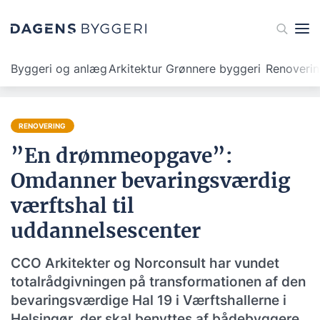
Byggeri og anlæg
Arkitektur
Grønnere byggeri
Renoveri
RENOVERING
”En drømmeopgave”:
Omdanner bevaringsværdig
værftshal til
uddannelsescenter
CCO Arkitekter og Norconsult har vundet
totalrådgivningen på transformationen af den
bevaringsværdige Hal 19 i Værftshallerne i
Helsingør, der skal benyttes af bådebyggere