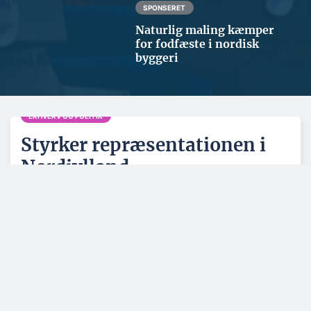
SPONSERET
Naturlig maling kæmper
for fodfæste i nordisk
byggeri
ERHVERV OG POLITIK
Styrker repræsentationen i
Nordjylland
BYGGERI OG ANLÆG
ARKITEKTUR
Milliardprojekt skal
Helt nyt byområde på
sikre hovedstaden
vej i København
mod oversvømmelser
ERHVERV OG POLITIK
ENERGI OG KLIMA
Entreprenør med
Kan levere strøm til