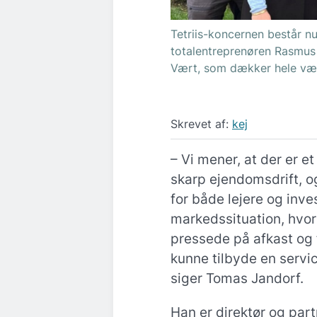
Tetriis-koncernen består nu
totalentreprenøren Rasmus
Vært, som dækker hele vær
Skrevet af:
kej
– Vi mener, at der er e
skarp ejendomsdrift, o
for både lejere og inves
markedssituation, hvor
pressede på afkast og f
kunne tilbyde en servi
siger Tomas Jandorf.
Han er direktør og par