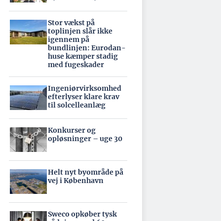
Stor vækst på
toplinjen slår ikke
igennem på
bundlinjen: Eurodan-
huse kæmper stadig
med fugeskader
Ingeniørvirksomhed
efterlyser klare krav
til solcelleanlæg
Konkurser og
opløsninger – uge 30
Helt nyt byområde på
vej i København
Sweco opkøber tysk