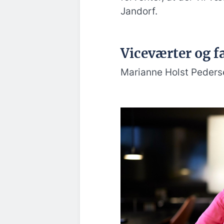
Jandorf.
Viceværter og f
Marianne Holst Pederse