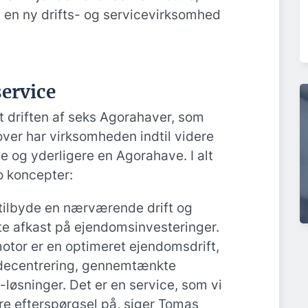
 en ny drifts- og servicevirksomhed
service
t driften af seks Agorahaver, som
over har virksomheden indtil videre
e og yderligere en Agorahave. I alt
o koncepter:
 tilbyde en nærværende drift og
te afkast på ejendomsinvesteringer.
tor er en optimeret ejendomsdrift,
decentrering, gennemtænkte
løsninger. Det er en service, som vi
ære efterspørgsel på, siger Tomas