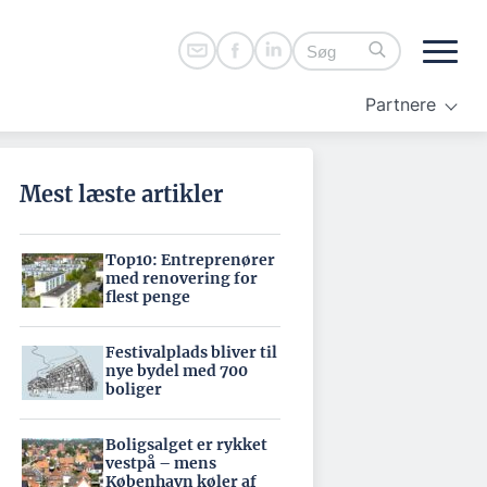
Partnere
Mest læste artikler
Top10: Entreprenører
med renovering for
flest penge
Festivalplads bliver til
nye bydel med 700
boliger
Boligsalget er rykket
vestpå – mens
København køler af