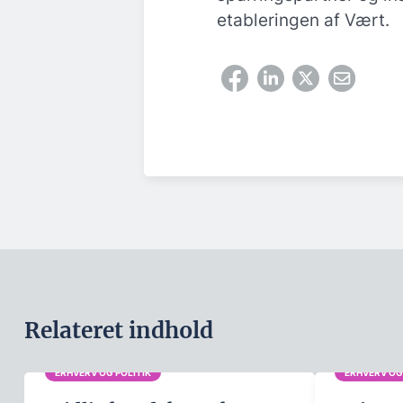
etableringen af Vært.
Relateret indhold
ERHVERV OG POLITIK
ERHVERV OG