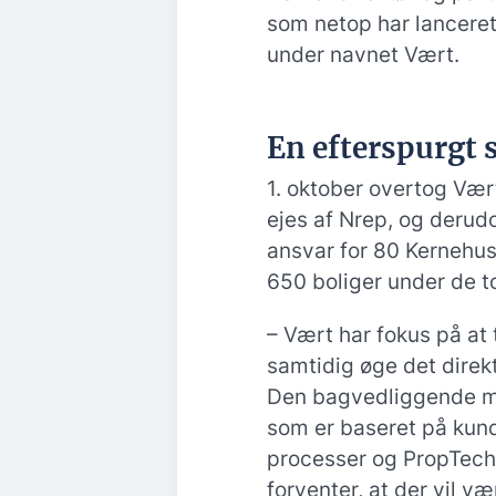
som netop har lanceret
under navnet Vært.
En efterspurgt 
1. oktober overtog Vær
ejes af Nrep, og derud
ansvar for 80 Kernehus
650 boliger under de t
– Vært har fokus på at
samtidig øge det direk
Den bagvedliggende mo
som er baseret på kun
processer og PropTech-
forventer, at der vil v