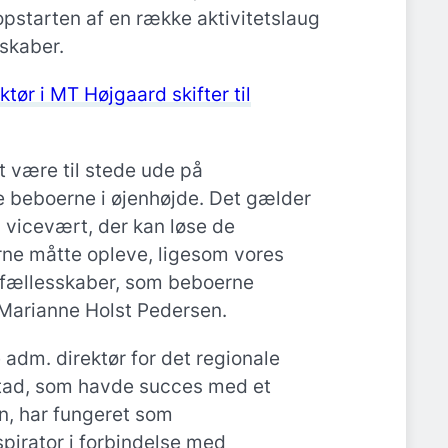
pstarten af en række aktivitetslaug
skaber.
ktør i MT Højgaard skifter til
at være til stede ude på
beboerne i øjenhøjde. Det gælder
icevært, der kan løse de
ne måtte opleve, ligesom vores
de fællesskaber, som beboerne
r Marianne Holst Pedersen.
e adm. direktør for det regionale
tad, som havde succes med et
n, har fungeret som
spirator i forbindelse med