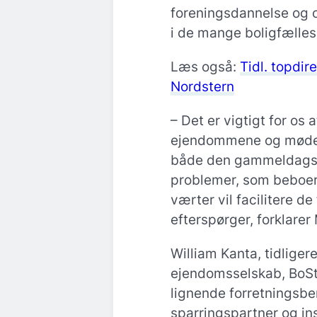
foreningsdannelse og o
i de mange boligfælles
Læs også:
Tidl. topdire
Nordstern
– Det er vigtigt for os 
ejendommene og møde 
både den gammeldags v
problemer, som beboer
værter vil facilitere 
efterspørger, forklare
William Kanta, tidliger
ejendomsselskab, BoS
lignende forretningsbe
sparringspartner og in