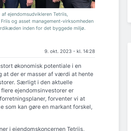
 af ejendomsudvikleren Tetriis,
 Friis og asset management-virksomheden
dikæden inden for det byggede miljø.
9. okt. 2023 - kl. 14:28
t stort økonomisk potentiale i en
g at der er masser af værdi at hente
torer. Særligt i den aktuelle
 flere ejendomsinvestorer er
orretningsplaner, forventer vi at
ce som kan gøre en markant forskel,
tner i ejendomskoncernen Tetriis,