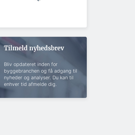
Tilmeld nyhedsbrev
Bliv opdateret inden for
byggebranchen og få adgang til
nyheder og analyser. Du kan til
enhver tid afmelde dig.