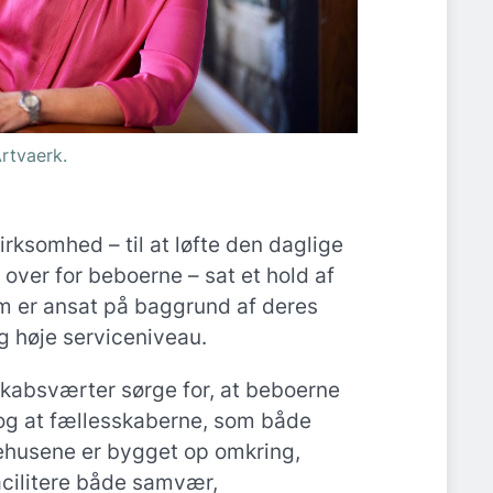
rtvaerk.
rksomhed – til at løfte den daglige
d over for beboerne – sat et hold af
m er ansat på baggrund af deres
 høje serviceniveau.
kabsværter sørge for, at beboerne
 og at fællesskaberne, som både
husene er bygget op omkring,
facilitere både samvær,