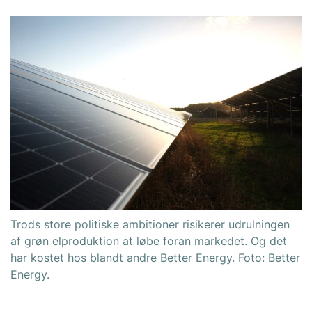
Trods store politiske ambitioner risikerer udrulningen
af grøn elproduktion at løbe foran markedet. Og det
har kostet hos blandt andre Better Energy. Foto: Better
Energy.