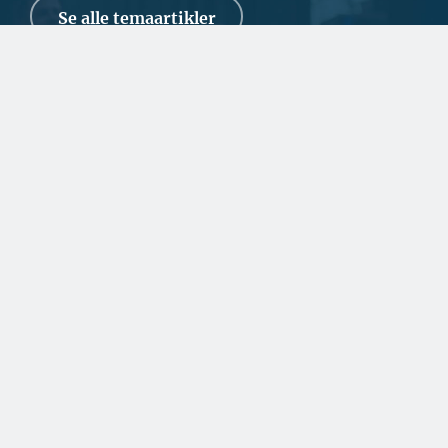
Se alle temaartikler
SPONSERET
Kommunikationen i
Grønland sikres med dansk
teknologi som backup
Et nyt søkabel til tre milliarder kroner skal fremtidssikre
Grønlands digitale infrastruktur. PM E...
SPONSERET
Et spændende kig i
rådgiverens krystalkugle
SPONSERET
Samarbejde handler om
tillid og lokalkendskab
SPONSERET
To kendte virksomheder