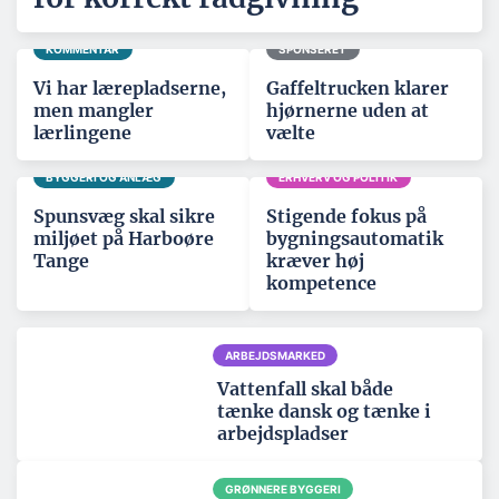
KOMMENTAR
SPONSERET
Vi har lærepladserne,
Gaffeltrucken klarer
men mangler
hjørnerne uden at
lærlingene
vælte
BYGGERI OG ANLÆG
ERHVERV OG POLITIK
Spunsvæg skal sikre
Stigende fokus på
miljøet på Harboøre
bygningsautomatik
Tange
kræver høj
kompetence
ARBEJDSMARKED
Vattenfall skal både
tænke dansk og tænke i
arbejdspladser
GRØNNERE BYGGERI