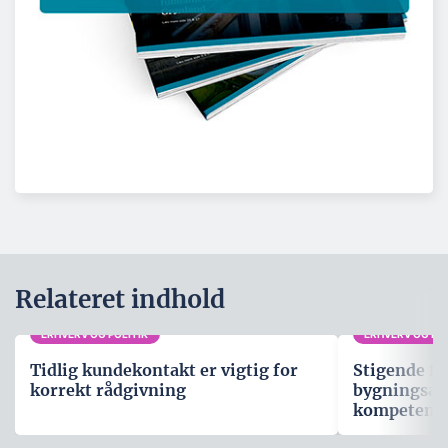
Relateret indhold
ERHVERV OG POLITIK
ERHVERV OG POL
Tidlig kundekontakt er vigtig for
Stigende fo
korrekt rådgivning
bygningsau
kompetenc