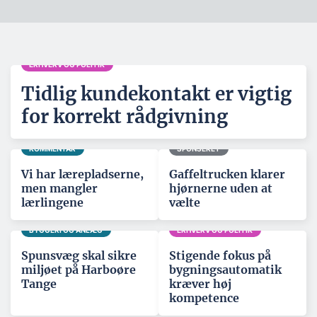
ERHVERV OG POLITIK
Tidlig kundekontakt er vigtig
for korrekt rådgivning
KOMMENTAR
SPONSERET
Vi har lærepladserne,
Gaffeltrucken klarer
men mangler
hjørnerne uden at
lærlingene
vælte
BYGGERI OG ANLÆG
ERHVERV OG POLITIK
Spunsvæg skal sikre
Stigende fokus på
miljøet på Harboøre
bygningsautomatik
Tange
kræver høj
kompetence