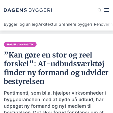
Byggeri og anlæg
Arkitektur
Grønnere byggeri
Renoveri
ERHVERV OG POLITIK
”Kan gøre en stor og reel
forskel”: AI-udbudsværktøj
finder ny formand og udvider
bestyrelsen
Pentimenti, som bl.a. hjælper virksomheder i
byggebranchen med at byde på udbud, har
udpeget ny formand og nyt medlem til
bestyrelsen. Det sker forud for planer om at