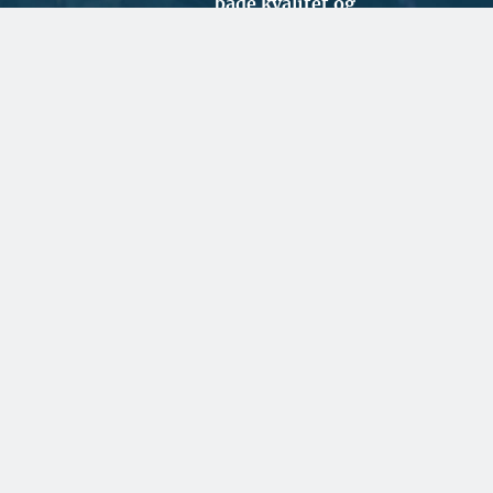
både kvalitet og
klimabevidsthed højt
SPONSERET
Et spændende kig i
rådgiverens krystalkugle
SPONSERET
Samarbejde handler om
tillid og lokalkendskab
BYGGERI OG ANLÆG
Ugens udbud: 74 ha
byudvikling i København og
15.500 m2 renovering i
Gentofte