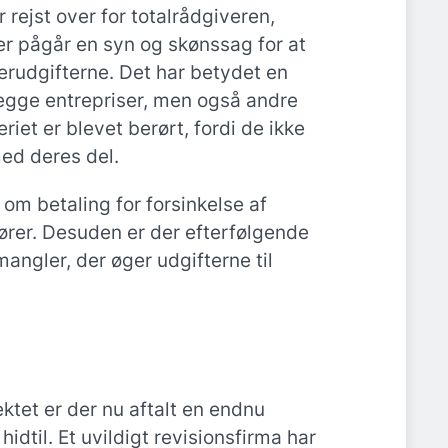
 rejst over for totalrådgiveren,
er pågår en syn og skønssag for at
erudgifterne. Det har betydet en
begge entrepriser, men også andre
iet er blevet berørt, fordi de ikke
ed deres del.
 om betaling for forsinkelse af
nører. Desuden er der efterfølgende
mangler, der øger udgifterne til
ektet er der nu aftalt en endnu
idtil. Et uvildigt revisionsfirma har