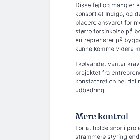
Disse fejl og mangler er
konsortiet Indigo, og d
placere ansvaret for m
større forsinkelse på 
entreprenører på bygger
kunne komme videre m
I kølvandet venter krav
projektet fra entrepre
konstateret en hel del 
udbedring.
Mere kontrol
For at holde snor i proj
strammere styring end h