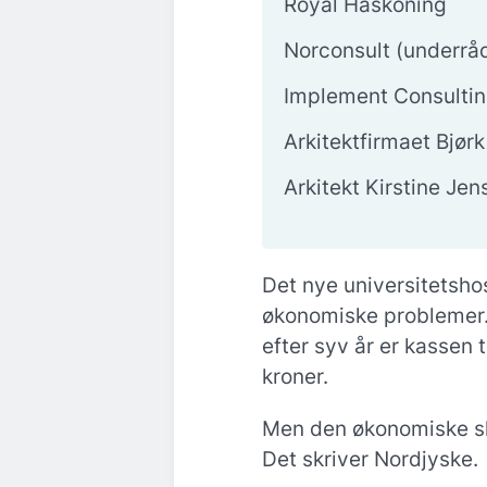
Royal Haskoning
Norconsult (underrå
Implement Consultin
Arkitektfirmaet Bjør
Arkitekt Kirstine Je
Det nye universitetshos
økonomiske problemer. 
efter syv år er kassen 
kroner.
Men den økonomiske sli
Det skriver Nordjyske.