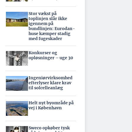
Stor vækst på
toplinjen slår ikke
igennem på
bundlinjen: Eurodan-
huse kæmper stadig
med fugeskader
Konkurser og
opløsninger – uge 30
Ingeniørvirksomhed
efterlyser klare krav
til solcelleanlæg
Helt nyt byområde på
vej i København
Sweco opkøber tysk