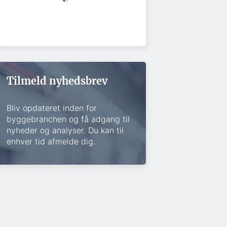
Tilmeld nyhedsbrev
Bliv opdateret inden for
byggebranchen og få adgang til
nyheder og analyser. Du kan til
enhver tid afmelde dig.