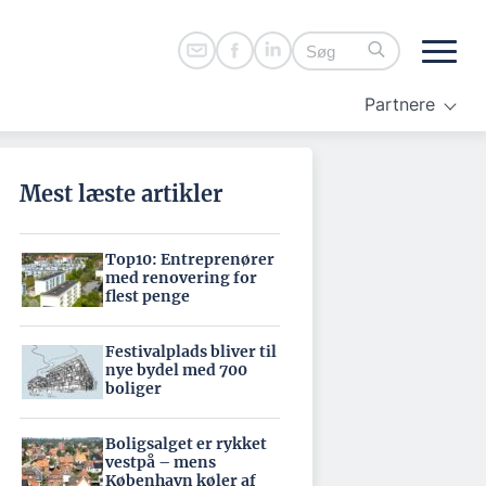
Partnere
Mest læste artikler
Top10: Entreprenører
med renovering for
flest penge
Festivalplads bliver til
nye bydel med 700
boliger
Boligsalget er rykket
vestpå – mens
København køler af