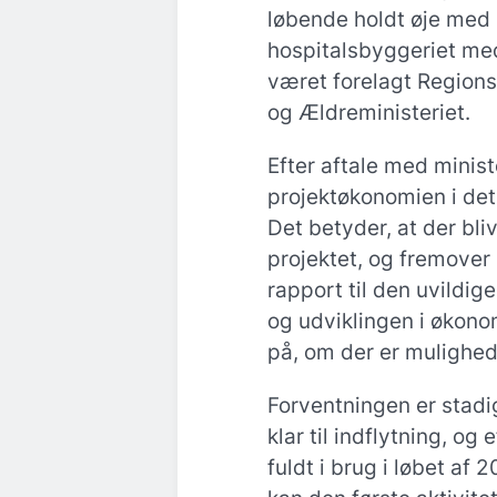
løbende holdt øje med 
hospitalsbyggeriet med
været forelagt Regions
og Ældreministeriet.
Efter aftale med minis
projektøkonomien i det
Det betyder, at der bli
projektet, og fremove
rapport til den uvildige
og udviklingen i økono
på, om der er mulighede
Forventningen er stadig
klar til indflytning, og
fuldt i brug i løbet af 