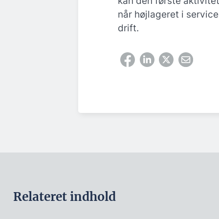
kan den første aktivite
når højlageret i servic
drift.
Relateret indhold