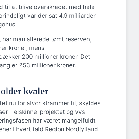
 til at blive overskredet med hele
rindeligt var der sat 4,9 milliarder
ygehus.
, har man allerede tømt reserven,
ner kroner, mens
 dækker 200 millioner kroner. Det
angler 253 millioner kroner.
volder kvaler
et nu for alvor strammer til, skyldes
ser – elskinne-projektet og vvs-
teringsfasen har været mangelfuldt
ner i hvert fald Region Nordjylland.