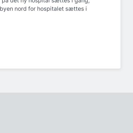
t på det ny hospital sættes i gang,
ebyen nord for hospitalet sættes i