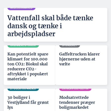
ARBEJDSMARKED
Vattenfall skal både tænke
dansk og tænke i
arbejdspladser
GRØNNERE BYGGERI
SPONSERET
Kan potentielt spare
Gaffeltrucken klarer
klimaet for 100.000
hjørnerne uden at
ton CO2: Biokul skal
vælte
reducere CO2-
aftrykket i populært
materiale
BYGGERI OG ANLÆG
ERHVERV OG POLITIK
30 boliger i
Modsatrettede
Vestjylland får grønt
tendenser præger
lys
boligmarkedet