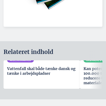
Relateret indhold
ARBEJDSMARKED
GRØNNERE BYG
Vattenfall skal både tænke dansk og
Kan potenti
tænke i arbejdspladser
100.000 ton
reducere CO
materiale